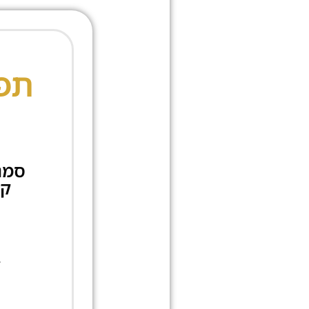
תפר
סמנו
ב