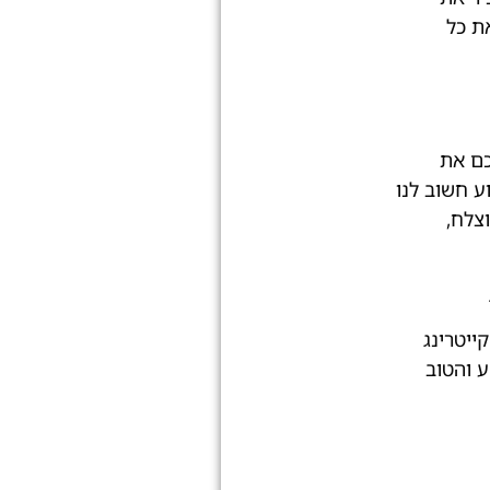
ת כל
כם את
ע חשוב לנו
צלח,
ייטרינג
 והטוב