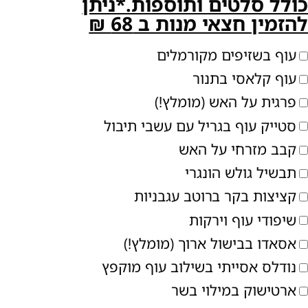
ולל סלטים ותוספות.*ניתן
הזמין חצאי מנות ב 68 ₪
עוף בשזיפים מקורמלים
עוף קלאסי בתנור
פרגית על האש (מומלץ!)
סטייק עוף בגריל עם עשבי תיבול
קבב מזרחי על האש
תבשיל גולש הונגרי
קציצות בקר ברוטב עגבניות
שיפודי עוף וירקות
אסאדו בבישול ארוך (מומלץ!)
נודלס אסייתי בשילוב עוף מוקפץ
ארטישוק במילוי בשר