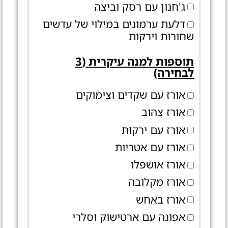
ג'חנון עם רסק וביצה
דלעת ערמונים במילוי של עדשים
שחורות וירקות
תוספות למנה עיקרית (3
לבחירה)
אורז עם שקדים וצימוקים
אורז צהוב
אורז עם ירקות
אורז עם אטריות
אורז אושפלו
אורז מקלובה
אורז באחש
אפונה עם ארטישוק וסלרי