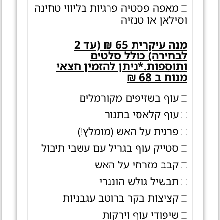
מאפה פסטיה פרגיות בליווי טחינה
וסילאן או טנזיה
מנה עיקרית 65 ₪ (עד 2
לבחירה) כולל סלטים
ותוספות.*ניתן להזמין חצאי
מנות ב 68 ₪
עוף בשזיפים מקורמלים
עוף קלאסי בתנור
פרגית על האש (מומלץ!)
סטייק עוף בגריל עם עשבי תיבול
קבב מזרחי על האש
תבשיל גולש הונגרי
קציצות בקר ברוטב עגבניות
שיפודי עוף וירקות