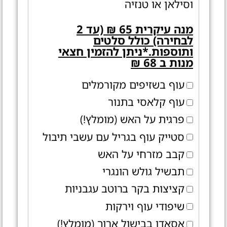
וסילאן או טנזיה
מנה עיקרית 65 ₪ (עד 2
לבחירה) כולל סלטים
ותוספות.*ניתן להזמין חצאי
מנות ב 68 ₪
עוף בשזיפים מקורמלים
עוף קלאסי בתנור
פרגית על האש (מומלץ!)
סטייק עוף בגריל עם עשבי תיבול
קבב מזרחי על האש
תבשיל גולש הונגרי
קציצות בקר ברוטב עגבניות
שיפודי עוף וירקות
אסאדו בבישול ארוך (מומלץ!)