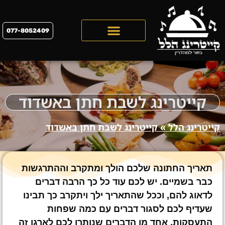
077-8052409
קייטרינג לראש השנה 2026
קייטרינג לשבת חתן באשדוד
קייטרינג הלל
»
קייטרינג לשבת חתן באשדוד
תאריך החתונה שלכם הולך ומתקרב וההתרגשות
כבר בשמיים. יש לכם עוד כל כך הרבה דברים
לדאוג להם, וככל שהתאריך ילך ויתקרב כך תבינו
שעדיף לכם לסגור דברים עם כמה שפחות
התעסקות. אחד מן הדברים שנותרו לכם לארגן זה