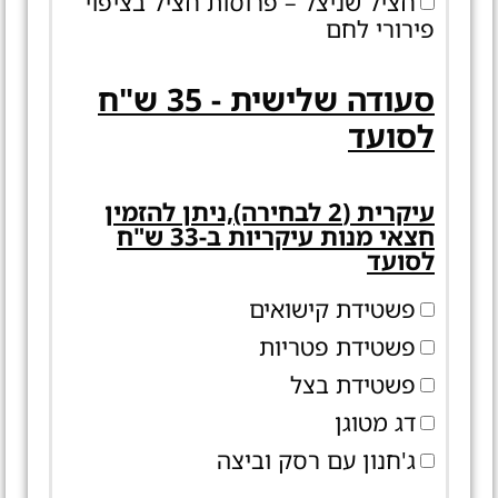
חציל שניצל – פרוסות חציל בציפוי
פירורי לחם
סעודה שלישית - 35 ש"ח
לסועד
עיקרית (2 לבחירה),ניתן להזמין
חצאי מנות עיקריות ב-33 ש"ח
לסועד
פשטידת קישואים
פשטידת פטריות
פשטידת בצל
דג מטוגן
ג'חנון עם רסק וביצה