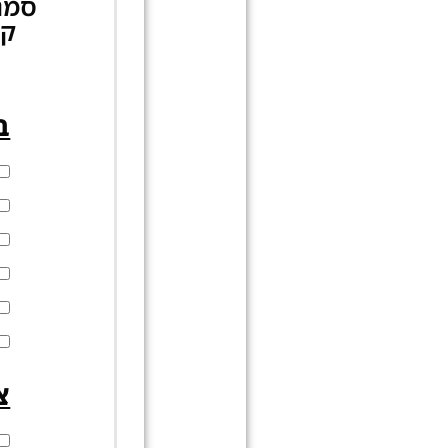
סמנו
ב
צ