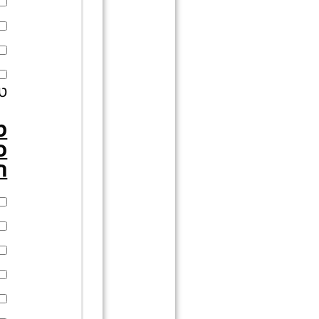
טנ
כ
חצ