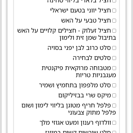
חציל בלאדי בליווי טחינה
חציל יווני בטעם ישראלי
חציל טבעי על האש
חציל זעלוק - חצילים קלויים על האש
בתיבול שמן זית ולימון
סלט כרוב לבן יפני בסויה
סלטים לבחירה
מטבוחה מרוקאית פיקנטית
מעגבניות טריות
סלט מלפפון בתחמיץ ושמיר
מיקס שרי בבזיליקום
פלפל חריף מטוגן בליווי לימון ושום
פלפל מתוק צבעוני
וולדוף רענון ומעט אגוזי מלך
סלט שורשים קשים במיונז