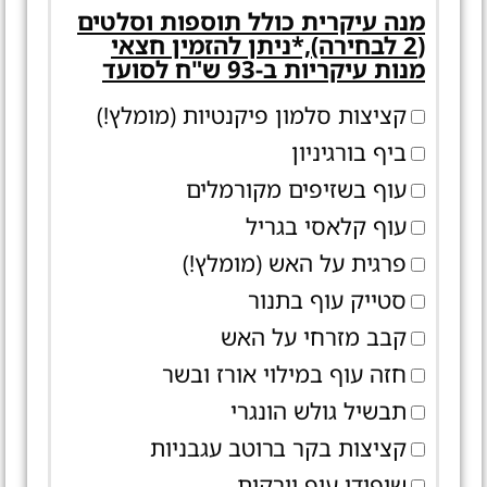
מנה עיקרית כולל תוספות וסלטים
(2 לבחירה),*ניתן להזמין חצאי
מנות עיקריות ב-93 ש"ח לסועד
קציצות סלמון פיקנטיות (מומלץ!)
ביף בורגיניון
עוף בשזיפים מקורמלים
עוף קלאסי בגריל
פרגית על האש (מומלץ!)
סטייק עוף בתנור
קבב מזרחי על האש
חזה עוף במילוי אורז ובשר
תבשיל גולש הונגרי
קציצות בקר ברוטב עגבניות
שיפודי עוף וירקות